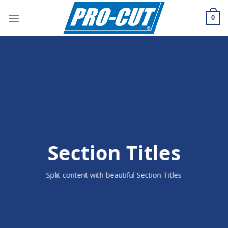
Skip
to
0
content
Section Titles
Split content with beautiful Section Titles